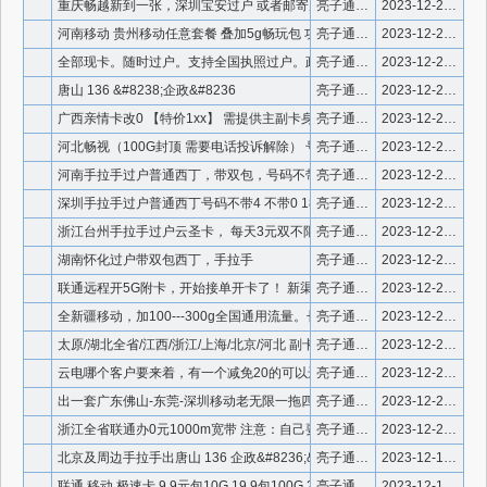
重庆畅越新到一张，深圳宝安过户 或者邮寄原件远程过户 带优享
亮子通信 微信号910336
2023-12-20 4:11:52
河南移动 贵州移动任意套餐 叠加5g畅玩包 功能作用包含
亮子通信 微信号910336
2023-12-20 4:11:32
全部现卡。随时过户。支持全国执照过户。政企需要面交。 ①38
亮子通信 微信号910336
2023-12-20 4:11:06
唐山 136 &#8238;企政&#8236
亮子通信 微信号910336
2023-12-20 4:10:45
广西亲情卡改0 【特价1xx】 需提供主副卡身份证 错过拍大
亮子通信 微信号910336
2023-12-20 4:10:25
河北畅视（100G封顶 需要电话投诉解除） 号码无47（解除
亮子通信 微信号910336
2023-12-20 4:09:53
河南手拉手过户普通西丁，带双包，号码不带4。可以配合远程的，
亮子通信 微信号910336
2023-12-20 4:09:14
深圳手拉手过户普通西丁号码不带4 不带0 18年老卡。&
亮子通信 微信号910336
2023-12-20 4:08:55
浙江台州手拉手过户云圣卡， 每天3元双不限官方套餐随便浪&a
亮子通信 微信号910336
2023-12-20 4:08:32
湖南怀化过户带双包西丁，手拉手
亮子通信 微信号910336
2023-12-20 4:08:09
联通远程开5G附卡，开始接单开卡了！ 新渠道5g附抓紧开 联
亮子通信 微信号910336
2023-12-20 4:07:21
全新疆移动，加100---300g全国通用流量。长期2099
亮子通信 微信号910336
2023-12-20 4:06:46
太原/湖北全省/江西/浙江/上海/北京/河北 副卡改1/0
亮子通信 微信号910336
2023-12-20 4:06:16
云电哪个客户要来着，有一个减免20的可以远程过， 双包西丁出
亮子通信 微信号910336
2023-12-20 4:05:36
出一套广东佛山-东莞-深圳移动老无限一拖四主副卡，已经升级了
亮子通信 微信号910336
2023-12-20 4:05:11
浙江全省联通办0元1000m宽带 注意：自己要先去营业厅核实
亮子通信 微信号910336
2023-12-20 4:04:46
北京及周边手拉手出唐山 136 企政&#8236;&
亮子通信 微信910336
2023-12-19 10:26:23
联通 移动 极速卡 9.9元包10G 19.9包100G 2
亮子通信 微信910336
2023-12-19 10:25:05