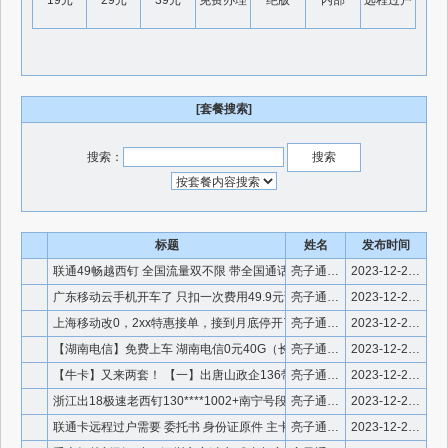
19元
29元
39元
免费办理
绝版
内部
远程过户
[套餐搜索]
搜索：
标题
姓名
发布时间
联通49畅越西钉 全国流量双不限 带全国通话225分 带5g
亮子通信 微信号910336
2023-12-28 18:06:14
广东移动云手机开车了 只扣一次费用49.9元话费 订购成功后
亮子通信 微信号910336
2023-12-28 18:05:53
上海移动改0，2xx特惠接单，接到月底停开了。[得意][得意
亮子通信 微信号910336
2023-12-28 18:02:07
【湖南电信】免费上车 湖南电信0元40G（长期） 编辑284
亮子通信 微信号910336
2023-12-23 16:16:17
【牛卡】又来两套！ 【一】出唐山政企136带包改89畅越冰激
亮子通信 微信号910336
2023-12-23 11:54:07
浙江出18极速老西钉130****1002+南宁号段+无4无
亮子通信 微信910336
2023-12-22 18:50:35
联通卡远程过户需要 委托书 身份证原件 主卡 副卡 都
亮子通信 微信号910336
2023-12-20 12:56:24