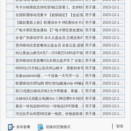
号卡分销系统支持托管/独立部署 1、支持秒返/次月返/月月
亮子通信 微信910336
2023-12-18 10:39:41
全国联通移动流量卡 【超级稳定】【盒起顶返50%】 【
亮子通信 微信910336
2023-12-18 10:38:52
【爆款重新上架】联通绿水卡 #联通绿水卡29元206G流量+
亮子通信 微信号910336
2023-12-13 15:31:48
广电卡禁区更改通知 【广电卡禁区更改通知】： 一、
亮子通信 微信号910336
2023-12-13 15:30:22
全省广东移动开车 永久云盘会员 正规业务8T+4T 永
亮子通信 微信号910336
2023-12-12 20:15:01
贵州移动任意套餐加云盘会员 全套云盘 超级会员 黄金会员 白
亮子通信 微信号910336
2023-12-12 20:14:40
转让黄金山楂无4无7---153尾巴5385还不错挺正齐价格
亮子通信 微信号910336
2023-12-12 14:17:37
贵州移动任意套餐0元长期云盘开车了 全套云盘 超级会员 黄金
亮子通信 微信号910336
2023-12-12 14:16:48
6900出15月租山东滨州山楂卡，需要的来号码还算顺口不带4
亮子通信 微信号910336
2023-12-11 12:18:06
自备ipadesim版，一个设备一天可开一次，每天超副一张，
亮子通信 微信号910336
2023-12-11 0:58:48
联通移动办理5g附 西钉加5g极速vvip 49畅越钉代开9
亮子通信 微信号910336
2023-12-10 20:53:32
双11优惠岀移动月租1元卡带极速，客服，10080，1230
亮子通信 微信号910336
2023-12-10 20:52:58
出移动3元高配云电脑3xx 三网话费9-8.9折到账快 ①代
亮子通信 微信号910336
2023-12-10 20:52:29
最后一张包远程450出一张电信29不限量，10限3，100限
亮子通信 微信号910336
2023-12-10 20:49:26
河北拉手出闲置98沃家一拖四，价格超惊喜低于市场价，私聊群里
亮子通信 微信号910336
2023-12-10 20:49:07
管理
发布套餐
切换到完整模式