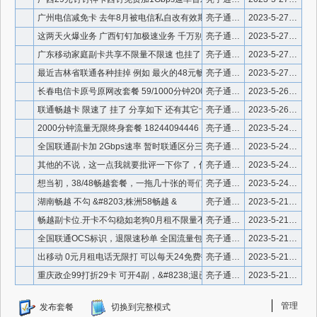
广州电信减免卡 去年8月被电信私自改有效期后续锁定过户权限
亮子通信 微信910336
2023-5-27 20:25:09
这两天火爆业务 广西钉钉加极速业务 千万别上车 估计是灵车
亮子通信 微信910336
2023-5-27 20:15:28
广东移动家庭副卡共享不限量不限速 也挂了
亮子通信 微信910336
2023-5-27 20:08:08
最近吉林省联通各种挂掉 例如 最火的48元畅越不限量不限速
亮子通信 微信910336
2023-5-27 20:05:09
长春电信卡原号原网改套餐 59/1000分钟200g
亮子通信 微信号：910336
2023-5-26 10:49:41
联通畅越卡 限速了 挂了 分享如下 还有其它卡封卡也是如此
亮子通信 微信号：910336
2023-5-26 10:00:16
2000分钟流量无限终身套餐 18244094446
亮子通信 微信号：910336
2023-5-24 19:25:22
全国联通副卡加 2Gbps速率 暂时联通区分三档速率标准
亮子通信 微信号：910336
2023-5-24 16:22:27
其他的不说，这一点我就要批评一下你了，你又懂了啊，拿不能开副
亮子通信 微信号：910336
2023-5-24 8:20:05
想当初，38/48畅越套餐，一拖几十张的哥们大有人在，那时候
亮子通信 微信号：910336
2023-5-24 8:19:48
湖南畅越 不勾 &#8203;株洲58畅越 &
亮子通信 微信号：910336
2023-5-21 17:59:14
畅越副卡位.开卡不勾稳如老狗0月租不限量不限速（权限
亮子通信 微信号：910336
2023-5-21 17:58:47
全国联通OCS标识，退限速秒单 全国流量包（具体询价），广东
亮子通信 微信号：910336
2023-5-21 17:58:10
出移动 0元月租电话无限打 可以每天24免费打电话 需要大语
亮子通信 微信号：910336
2023-5-21 17:51:38
重庆政企99打折29卡 可开4副，&#8238;退已
亮子通信 微信号：910336
2023-5-21 17:44:41
管理
发布套餐
切换到完整模式