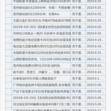
中国联通 年度最佳上网神器29包143G和39包203G
亮子通信 微信号：910336
2023-6-25 23:45:25
贵州移动加0元1500分钟、长期！ 不限套餐4xx
亮子通信 微信号：910336
2023-6-25 22:57:03
贵州移动加0元1500分钟、长期4xx
亮子通信 微信号：910336
2023-6-25 22:08:19
天翼云盘扩容10t方法 升级40TB或者30TB终身空间
亮子通信 微信910336
2023-6-25 20:50:10
2023年-6月-20日【联通支持营业执照和授权书过户】
亮子通信 微信910336
2023-6-20 17:33:56
20W出136政企一拖20 天价神卡 价值是否值这么多
亮子通信 微信910336
2023-6-20 17:32:10
免费的超大电信流量卡39元包180G全国流量 终身20年
亮子通信 微信910336
2023-6-19 2:36:14
电信超大流量免费办理29元包155G全国流量 最合适套餐
亮子通信 微信910336
2023-6-19 2:34:21
全国联通卡添加0元2000全国分钟或者3000全国分钟
亮子通信 微信910336
2023-6-15 15:21:33
山西联通加语音包。1元1分钟.1000分钟起步 加1000-
亮子通信 微信号：910336
2023-6-11 18:32:43
贵州电信免费办理0元10G包 福利包
亮子通信 微信号：910336
2023-6-10 16:03:56
副卡改0，黑龙江，内蒙古，。安徽。浙江&#8238;
亮子通信 微信号：910336
2023-6-10 14:23:06
长春电信6月针对新入网政策如下
亮子通信 微信号：910336
2023-6-1 12:03:25
广州电信减免神卡现在彻底被锁死 多余额度无法套现了
亮子通信 微信号：910336
2023-5-30 16:57:58
产品下架流量王29元/优享版/超享版/纯享版为 基础底座的产
亮子通信 微信号：910336
2023-5-28 18:33:03
2023年-5月-25日【支持营业执照和授权书过户联通地区】
亮子通信 微信910336
2023-5-28 13:56:45
河北保定原398畅爽冰激凌40G限7.2无二限（打5折后19
亮子通信 微信号：910336
2023-5-28 13:24:39
广西29元钉钉神卡西钉免费加1Gbps速率首发：
亮子通信 微信910336
2023-5-27 21:38:58